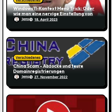
Windows11-Kontext Menü Trick: Oder
wie man eine nervige Einstellung von
Windows 11 ändern kann
Jens
18. April 2023
Verschiedenes
China Scam – Abzocke und teure
Domainregistrierungen
Jens
27. November 2022