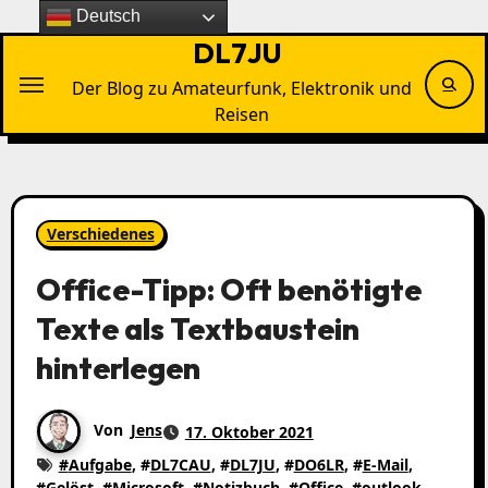
Zu
Deutsch
Inhalten
DL7JU
springen
Der Blog zu Amateurfunk, Elektronik und
Reisen
Verschiedenes
Office-Tipp: Oft benötigte
Texte als Textbaustein
hinterlegen
Von
Jens
17. Oktober 2021
#
Aufgabe
, #
DL7CAU
, #
DL7JU
, #
DO6LR
, #
E-Mail
,
#
Gelöst
, #
Microsoft
, #
Notizbuch
, #
Office
, #
outlook
,