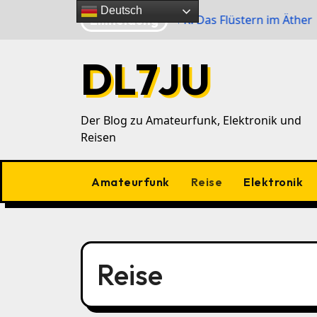
Zu
Deutsch
Eilmeldung
m 40‑m‑Band
WSPR: Das Flüstern im Äther
TotA
Inhalten
springen
DL7JU
Der Blog zu Amateurfunk, Elektronik und
Reisen
Amateurfunk
Reise
Elektronik
Reise