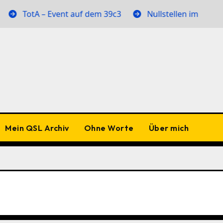
 – Event auf dem 39c3
Nullstellen im Abstrahlmuster
Mein QSL Archiv
Ohne Worte
Über mich