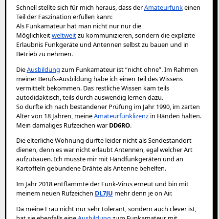
Schnell stellte sich für mich heraus, dass der
Amateurfunk
einen
Teil der Faszination erfüllen kann:
Als Funkamateur hat man nicht nur nur die
Möglichkeit
weltweit
zu kommunizieren, sondern die explizite
Erlaubnis Funkgeräte und Antennen selbst zu bauen und in
Betrieb zu nehmen.
Die
Ausbildung
zum Funkamateur ist “nicht ohne”. Im Rahmen
meiner Berufs-Ausbildung habe ich einen Teil des Wissens
vermittelt bekommen. Das restliche Wissen kam teils
autodidaktisch, teils durch auswendig lernen dazu.
So durfte ich nach bestandener Prüfung im Jahr 1990, im zarten
Alter von 18 Jahren, meine
Amateurfunklizenz
in Händen halten.
Mein damaliges Rufzeichen war
DD6RO
.
Die elterliche Wohnung durfte leider nicht als Sendestandort
dienen, denn es war nicht erlaubt Antennen, egal welcher Art
aufzubauen. Ich musste mir mit Handfunkgeräten und an
Kartoffeln gebundene Drähte als Antenne behelfen.
Im Jahr 2018 entflammte der Funk-Virus erneut und bin mit
meinem neuen Rufzeichen
DL7JU
mehr denn je on Air.
Da meine Frau nicht nur sehr tolerant, sondern auch clever ist,
hat sie ebenfalls eine
Ausbildung
zum Funkamateur mit