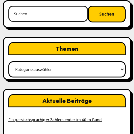
Suchen
nach:
Themen
Themen
Aktuelle Beiträge
Ein persischsprachiger Zahlensender im 40‑m‑Band