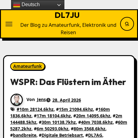
Zu
Deutsch
Inhalten
DL7JU
springen
Der Blog zu Amateurfunk, Elektronik und
Reisen
Amateurfunk
WSPR: Das Flüstern im Äther
Von
Jens
28. April 2026
#
10m 28124.6khz
, #
15m 21094.6khz
, #
160m
1836.6khz
, #
17m 18104.6khz
, #
20m 14095.6khz
, #
2m
144488.5khz
, #
30m 10138.7khz
, #
40m 7038.6khz
, #
60m
5287.2khz
, #
6m 50293.0khz
, #
80m 3568.6khz
,
#
bandbreite
, #
Digitale Betriebsart
, #
DL7AG
,