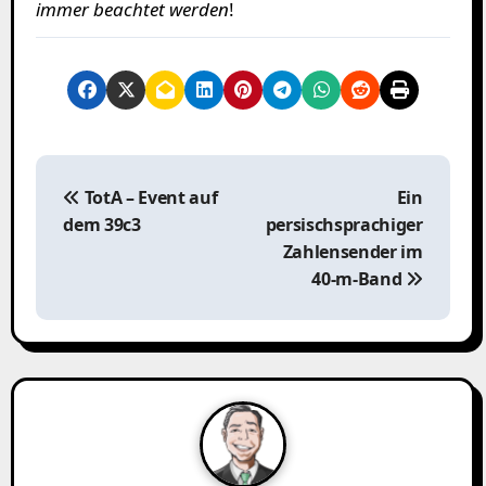
immer beachtet werden
!
B
e
TotA – Event auf
Ein
i
dem 39c3
persischsprachiger
t
Zahlensender im
r
40‑m‑Band
a
g
s
n
a
v
i