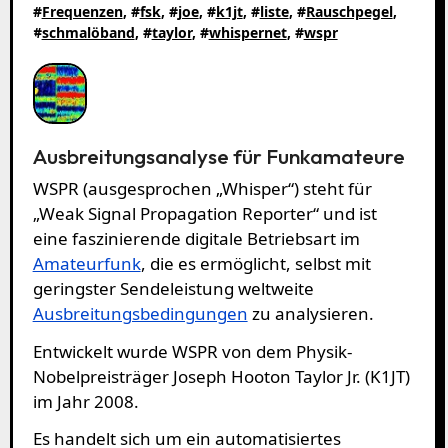
#
Frequenzen
, #
fsk
, #
joe
, #
k1jt
, #
liste
, #
Rauschpegel
,
#
schmalöband
, #
taylor
, #
whispernet
, #
wspr
Ausbreitungsanalyse für Funkamateure
WSPR (ausgesprochen „Whisper“) steht für
„Weak Signal Propagation Reporter“ und ist
eine faszinierende digitale Betriebsart im
Amateurfunk
, die es ermöglicht, selbst mit
geringster Sendeleistung weltweite
Ausbreitungsbedingungen
zu analysieren.
Entwickelt wurde WSPR von dem Physik-
Nobelpreisträger Joseph Hooton Taylor Jr. (K1JT)
im Jahr 2008.
Es handelt sich um ein automatisiertes