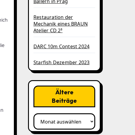
Ballern in Prag
Restauration der
eich
Mechanik eines BRAUN
Atelier CD 2³
ie
DARC 10m Contest 2024
Starfish Dezember 2023
Ältere
Beiträge
in
Ältere
Beiträge