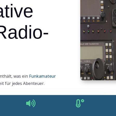
ative
Radio-
enthält, was ein
Funkamateur
eit für jedes Abenteuer.

