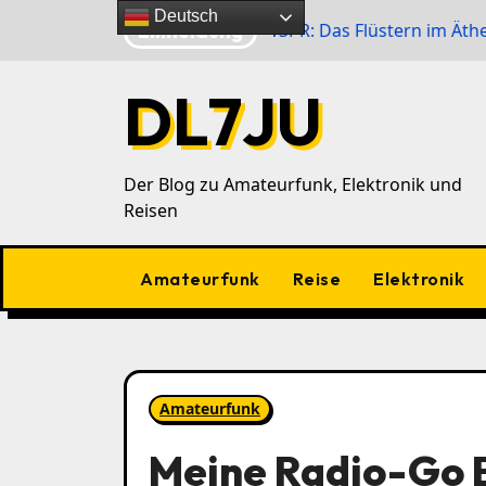
Zu
Deutsch
Eilmeldung
r im 40‑m‑Band
WSPR: Das Flüstern im Äther
To
Inhalten
springen
DL7JU
Der Blog zu Amateurfunk, Elektronik und
Reisen
Amateurfunk
Reise
Elektronik
Amateurfunk
Meine Radio-Go 