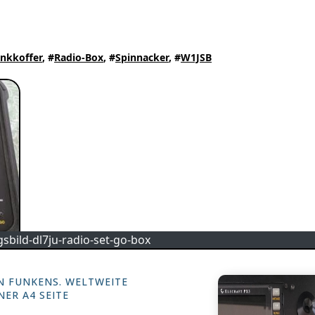
nkkoffer
, #
Radio-Box
, #
Spinnacker
, #
W1JSB
gsbild-dl7ju-radio-set-go-box
N FUNKENS. WELTWEITE
ER A4 SEITE