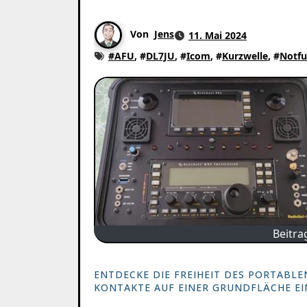
Von
Jens
11. Mai 2024
#
AFU
, #
DL7JU
, #
Icom
, #
Kurzwelle
, #
Notfu
Beitra
ENTDECKE DIE FREIHEIT DES PORTABLE
KONTAKTE AUF EINER GRUNDFLÄCHE EIN