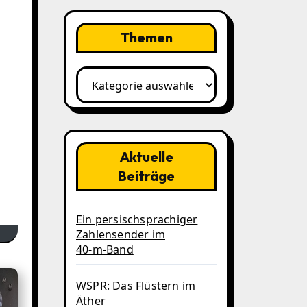
Themen
Themen
Aktuelle
Beiträge
Ein persischsprachiger
Zahlensender im
40‑m‑Band
WSPR: Das Flüstern im
Äther