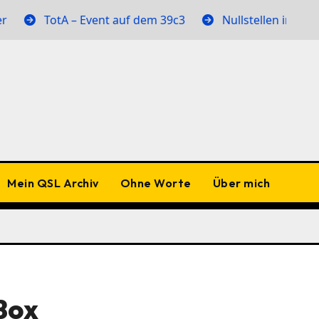
tA – Event auf dem 39c3
Nullstellen im Abstrahlmust
Mein QSL Archiv
Ohne Worte
Über mich
Box