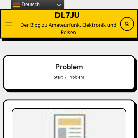
Zu
Deutsch
Inhalten
DL7JU
springen
Der Blog zu Amateurfunk, Elektronik und
Reisen
Problem
Start
Problem