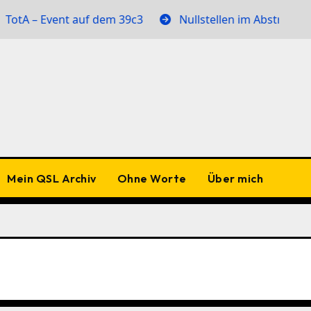
vent auf dem 39c3
Nullstellen im Abstrahlmuster
Mein QSL Archiv
Ohne Worte
Über mich