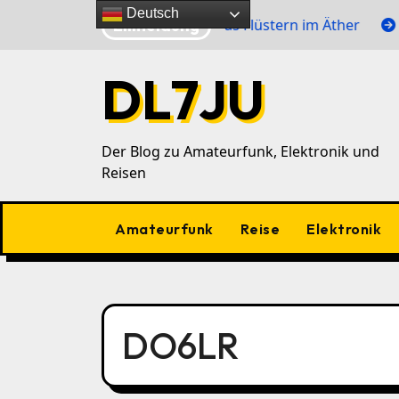
Zu
Deutsch
Eilmeldung
0‑m‑Band
WSPR: Das Flüstern im Äther
TotA – E
Inhalten
springen
DL7JU
Der Blog zu Amateurfunk, Elektronik und
Reisen
Amateurfunk
Reise
Elektronik
DO6LR