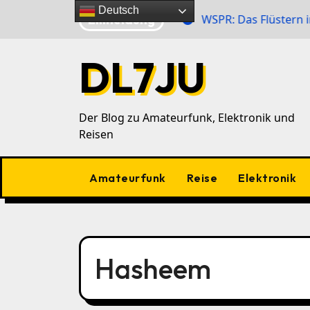
Zu
Deutsch
Eilmeldung
ahlensender im 40‑m‑Band
WSPR: Das Flüstern im Äth
Inhalten
springen
DL7JU
Der Blog zu Amateurfunk, Elektronik und
Reisen
Amateurfunk
Reise
Elektronik
Hasheem