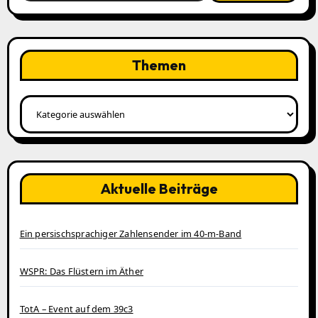
Themen
Themen
Aktuelle Beiträge
Ein persischsprachiger Zahlensender im 40‑m‑Band
WSPR: Das Flüstern im Äther
TotA – Event auf dem 39c3