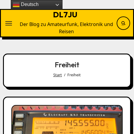
Zu
Deutsch
Inhalten
DL7JU
springen
Der Blog zu Amateurfunk, Elektronik und
Reisen
Freiheit
Start
Freiheit