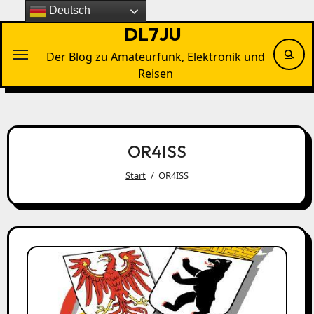
Zu
Deutsch
Inhalten
DL7JU
springen
Der Blog zu Amateurfunk, Elektronik und
Reisen
OR4ISS
Start
OR4ISS