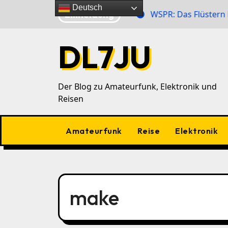
Zu
Deutsch
Eilmeldung
r Zahlensender im 40‑m‑Band
WSPR: Das Flüstern im 
Inhalten
springen
DL7JU
Der Blog zu Amateurfunk, Elektronik und
Reisen
Amateurfunk
Reise
Elektronik
make