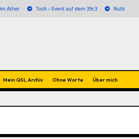
Äther
TotA – Event auf dem 39c3
Nullstellen im
Mein QSL Archiv
Ohne Worte
Über mich