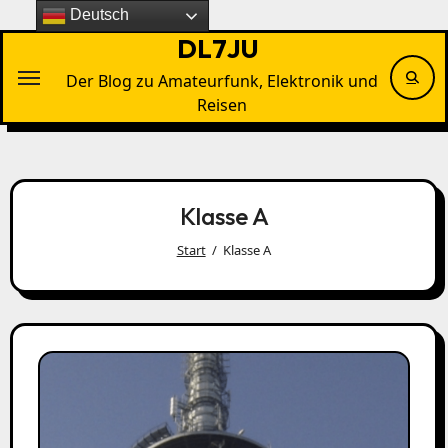
Zu
Deutsch
Inhalten
DL7JU
springen
Der Blog zu Amateurfunk, Elektronik und
Reisen
Klasse A
Start
Klasse A