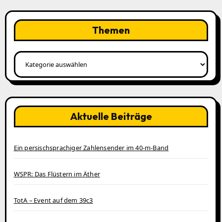
Themen
Themen
Aktuelle Beiträge
Ein persischsprachiger Zahlensender im 40‑m‑Band
WSPR: Das Flüstern im Äther
TotA – Event auf dem 39c3