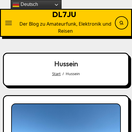
Zu
Deutsch
Inhalten
DL7JU
springen
Der Blog zu Amateurfunk, Elektronik und
Reisen
Hussein
Start
Hussein