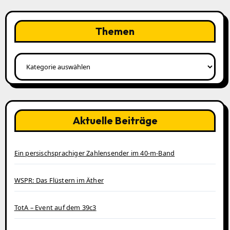
Themen
Themen
Aktuelle Beiträge
Ein persischsprachiger Zahlensender im 40‑m‑Band
WSPR: Das Flüstern im Äther
TotA – Event auf dem 39c3