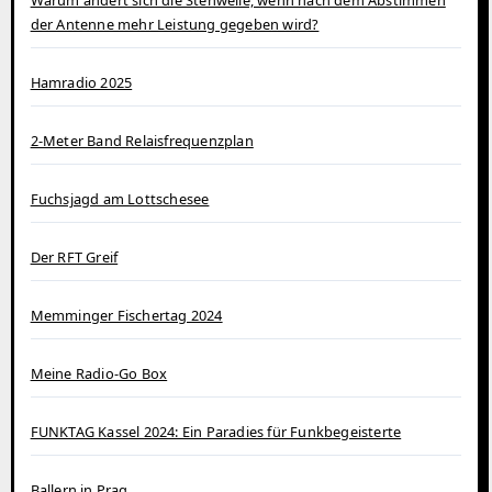
Warum ändert sich die Stehwelle, wenn nach dem Abstimmen
der Antenne mehr Leistung gegeben wird?
Hamradio 2025
2-Meter Band Relaisfrequenzplan
Fuchsjagd am Lottschesee
Der RFT Greif
Memminger Fischertag 2024
Meine Radio-Go Box
FUNKTAG Kassel 2024: Ein Paradies für Funkbegeisterte
Ballern in Prag