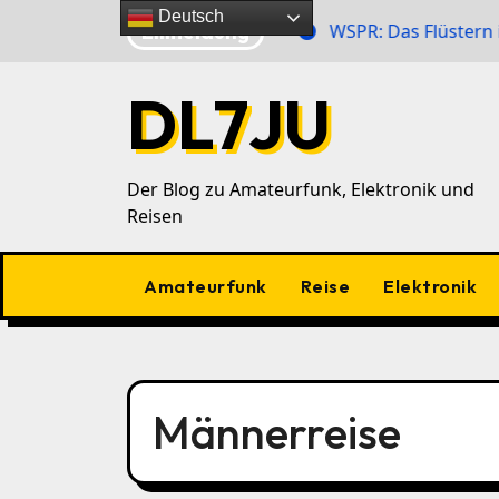
Zu
Deutsch
Eilmeldung
 Zahlensender im 40‑m‑Band
WSPR: Das Flüstern im Ä
Inhalten
springen
DL7JU
Der Blog zu Amateurfunk, Elektronik und
Reisen
Amateurfunk
Reise
Elektronik
Männerreise