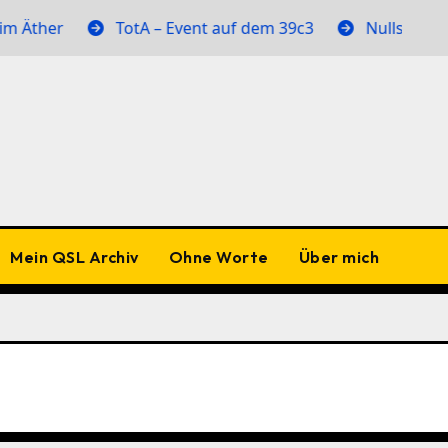
ther
TotA – Event auf dem 39c3
Nullstellen im 
Mein QSL Archiv
Ohne Worte
Über mich