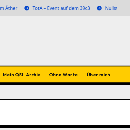
ther
TotA – Event auf dem 39c3
Nullstellen im 
Mein QSL Archiv
Ohne Worte
Über mich