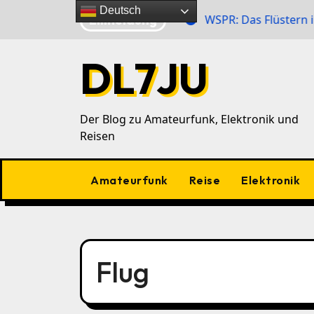
Zu
Deutsch
Eilmeldung
 Zahlensender im 40‑m‑Band
WSPR: Das Flüstern im Ä
Inhalten
springen
DL7JU
Der Blog zu Amateurfunk, Elektronik und
Reisen
Amateurfunk
Reise
Elektronik
Flug