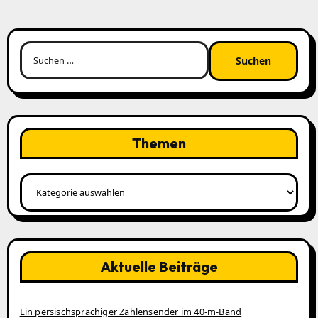
Suchen
nach:
Themen
Themen
Aktuelle Beiträge
Ein persischsprachiger Zahlensender im 40‑m‑Band