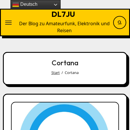
Zu
Deutsch
Inhalten
DL7JU
springen
Der Blog zu Amateurfunk, Elektronik und
Reisen
Cortana
Start
Cortana