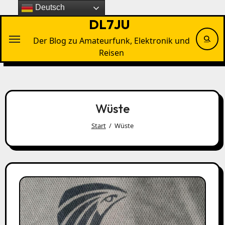
Zu
Deutsch
Inhalten
DL7JU
springen
Der Blog zu Amateurfunk, Elektronik und
Reisen
Wüste
Start
Wüste