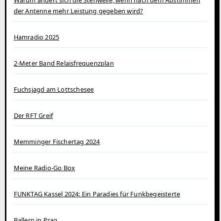
Warum ändert sich die Stehwelle, wenn nach dem Abstimmen
der Antenne mehr Leistung gegeben wird?
Hamradio 2025
2-Meter Band Relaisfrequenzplan
Fuchsjagd am Lottschesee
Der RFT Greif
Memminger Fischertag 2024
Meine Radio-Go Box
FUNKTAG Kassel 2024: Ein Paradies für Funkbegeisterte
Ballern in Prag