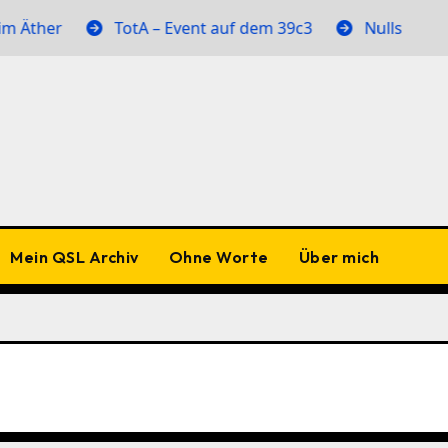
Äther
TotA – Event auf dem 39c3
Nullstellen im
Mein QSL Archiv
Ohne Worte
Über mich