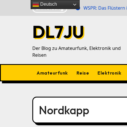
Zu
Deutsch
Eilmeldung
r Zahlensender im 40‑m‑Band
WSPR: Das Flüstern im 
Inhalten
springen
DL7JU
Der Blog zu Amateurfunk, Elektronik und
Reisen
Amateurfunk
Reise
Elektronik
Nordkapp