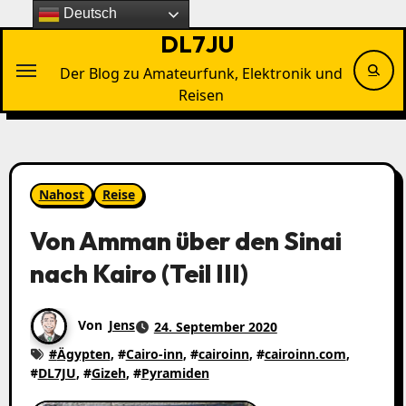
Zu
Deutsch
Inhalten
DL7JU
springen
Der Blog zu Amateurfunk, Elektronik und
Reisen
Nahost
Reise
Von Amman über den Sinai
nach Kairo (Teil III)
Von
Jens
24. September 2020
#
Ägypten
, #
Cairo-inn
, #
cairoinn
, #
cairoinn.com
,
#
DL7JU
, #
Gizeh
, #
Pyramiden