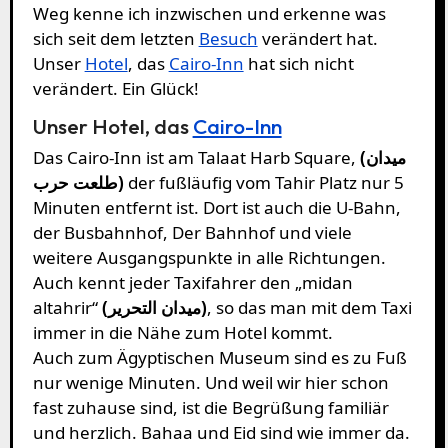
Weg kenne ich inzwischen und erkenne was
sich seit dem letzten
Besuch
verändert hat.
Unser
Hotel
, das
Cairo-Inn
hat sich nicht
verändert. Ein Glück!
Unser Hotel, das
Cairo-Inn
Das Cairo-Inn ist am Talaat Harb Square,
(ميدان
طلعت حرب)
der fußläufig vom Tahir Platz nur 5
Minuten entfernt ist. Dort ist auch die U-Bahn,
der Busbahnhof, Der Bahnhof und viele
weitere Ausgangspunkte in alle Richtungen.
Auch kennt jeder Taxifahrer den „midan
altahrir“
(ميدان التحرير)
, so das man mit dem Taxi
immer in die Nähe zum Hotel kommt.
Auch zum Ägyptischen Museum sind es zu Fuß
nur wenige Minuten. Und weil wir hier schon
fast zuhause sind, ist die Begrüßung familiär
und herzlich. Bahaa und Eid sind wie immer da.