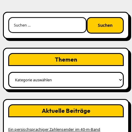
Suchen
nach:
Themen
Themen
Aktuelle Beiträge
Ein persischsprachiger Zahlensender im 40‑m‑Band