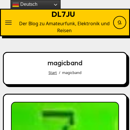
Zu
Deutsch
Inhalten
DL7JU
springen
Der Blog zu Amateurfunk, Elektronik und
Reisen
magicband
Start
magicband