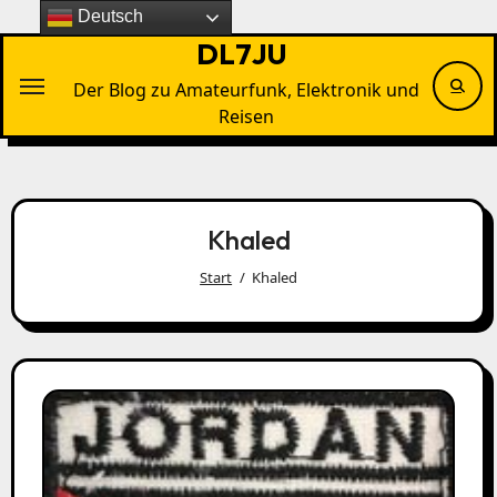
Zu
Deutsch
Inhalten
DL7JU
springen
Der Blog zu Amateurfunk, Elektronik und
Reisen
Khaled
Start
Khaled