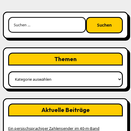
Suchen
nach:
Themen
Themen
Aktuelle Beiträge
Ein persischsprachiger Zahlensender im 40‑m‑Band