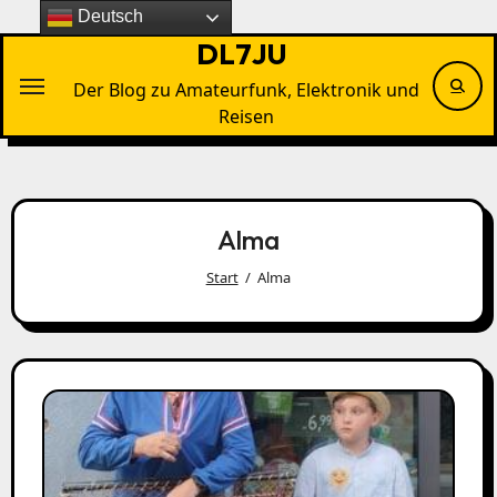
Zu
Deutsch
Inhalten
DL7JU
springen
Der Blog zu Amateurfunk, Elektronik und
Reisen
Alma
Start
Alma