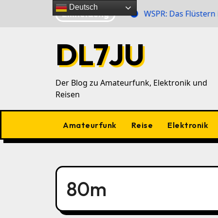
Zu
Deutsch
Eilmeldung
r Zahlensender im 40‑m‑Band
WSPR: Das Flüstern im 
Inhalten
springen
DL7JU
Der Blog zu Amateurfunk, Elektronik und
Reisen
Amateurfunk
Reise
Elektronik
80m