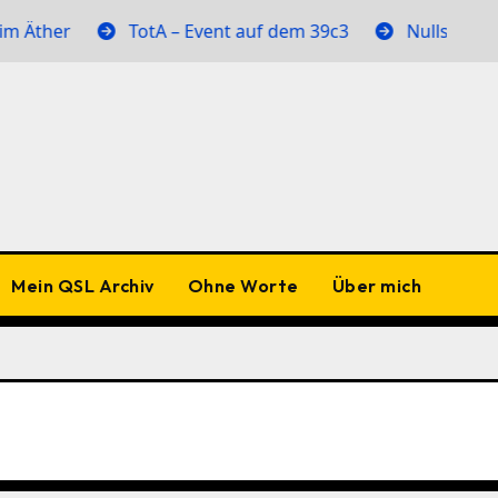
Äther
TotA – Event auf dem 39c3
Nullstellen im
Mein QSL Archiv
Ohne Worte
Über mich