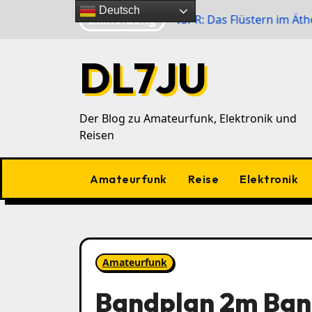
Zu
Deutsch
Eilmeldung
der im 40‑m‑Band
WSPR: Das Flüstern im Äther
Inhalten
springen
DL7JU
Der Blog zu Amateurfunk, Elektronik und
Reisen
Amateurfunk
Reise
Elektronik
Amateurfunk
Bandplan 2m Ban