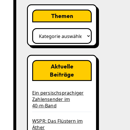
Themen
Themen
Aktuelle
Beiträge
Ein persischsprachiger
Zahlensender im
40‑m‑Band
WSPR: Das Flüstern im
Äther