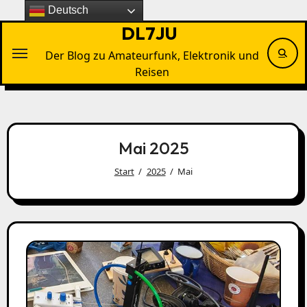
Zu
Deutsch
Inhalten
DL7JU
springen
Der Blog zu Amateurfunk, Elektronik und
Reisen
Mai 2025
Start
2025
Mai