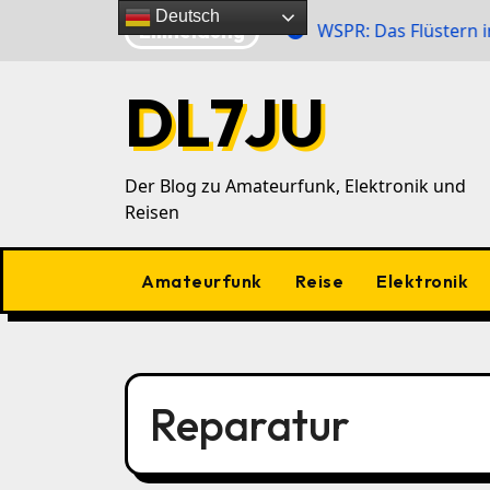
Zu
Deutsch
Eilmeldung
 Zahlensender im 40‑m‑Band
WSPR: Das Flüstern im Ä
Inhalten
springen
DL7JU
Der Blog zu Amateurfunk, Elektronik und
Reisen
Amateurfunk
Reise
Elektronik
Reparatur