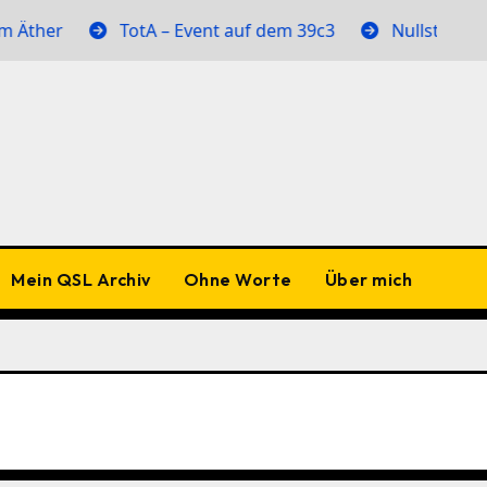
ther
TotA – Event auf dem 39c3
Nullstellen im 
Mein QSL Archiv
Ohne Worte
Über mich