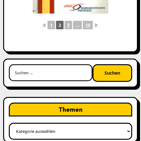
◄
1
2
3
...
10
►
Suchen
nach:
Themen
Themen