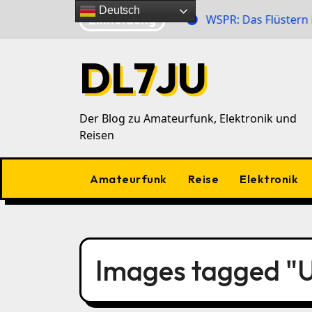
Zu
Deutsch
Eilmeldung
r Zahlensender im 40‑m‑Band
WSPR: Das Flüstern im 
Inhalten
springen
DL7JU
Der Blog zu Amateurfunk, Elektronik und
Reisen
Amateurfunk
Reise
Elektronik
Images tagged "