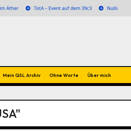
Äther
TotA – Event auf dem 39c3
Nullstellen im
Mein QSL Archiv
Ohne Worte
Über mich
USA"